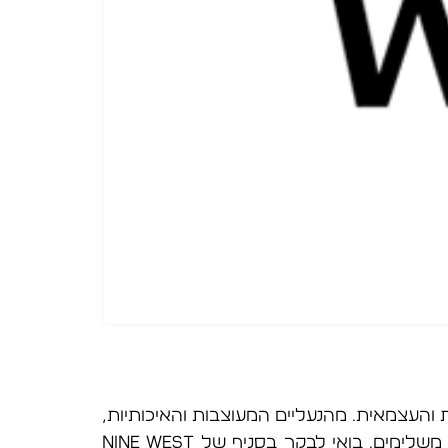
שה המודרנית והעצמאית. מהנעליים המעוצבות והאיכותיות,
דרך המגפיים המרהיבות, ועד לסנדלים מעוצבים ונוחים. כמו כן תוכלו למצוא גם תיקים, ארנקים ואביזרים משלימים. בואי לבקר בסניף של NINE WEST