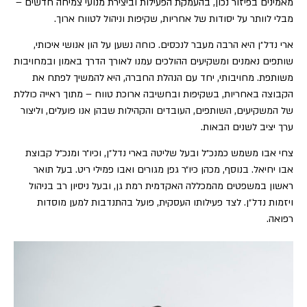
מאמינים בפיזור נכון, בהעמקת הפעילות וביצירת מנועי צמיחה חדשים –
מבלי לוותר על יסודות של אחריות, שקיפות וניהול לטווח ארוך.
ארי נדל״ן היא הרבה מעבר לנכסים. כוחה נשען על הון אנושי איכותי,
שותפים נאמנים ומשקיעים ההולכים עמנו לאורך הדרך באמון ובמחויבות
משותפת. מחויבותי, יחד עם הנהלת החברה, היא להמשיך לפתח את
הקבוצה באחריות, בשקיפות ובחשיבה ארוכת טווח – מתוך ראייה כוללת
של המשקיעים, השותפים, העובדים והקהילות שבהן אנו פועלים, וליצור
ערך יציב לשנים הבאות.
צחי אבו משמש כמנכ״ל ובעל שליטה בארי נדל״ן, וכיו״ר ומנכ״ל קבוצת
אבו יחיאל. בנוסף, מכהן כיו״ר גפן מגורים ואבו פמילי ריט. בעל תואר
ראשון במשפטים מהמכללה האקדמית רמת גן, ובעל ניסיון רב בניהול
ויזמות נדל״ן. לצד פעילותו העסקית, פועל בהתנדבות למען מוסדות
רפואה.