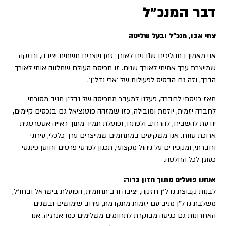
דבר המנכ״ל
צחי אבו, מנכ״ל ובעל שליטה
אני מאמין בתהליכים שנבנים לאורך זמן ויוצרים תשתית יציבה, וחזקה
שמייצרת ערך אמיתי לאורך שנים. זו תפיסת העולם שמלווה אותי לאורך
הדרך, וזה גם הבסיס לפעילות של ׳ארי נדל״ן׳.
מאז כניסתי לחברה, פעלנו למעבר מתפיסה של נדל״ן מניב מסורתי
לחברה יזמית, יוזמת ומובילה, כזו שמזהה פוטנציאל גם בנכסים קיימים,
יודעת להשביח, להרחיב ולפתח, ופועלת תמיד מתוך ראייה אסטרטגית
ארוכת טווח. אנו משקיעים במתחמים שמייצרים ערך כלכלי, עירוני
וחברתי, ומקפידים על ניהול מקצועי, תכנון לפרטי פרטים וחוסן פיננסי
כעוגן לכל החלטה.
אנחנו פועלים מתוך חזון ברור:
לבנות קבוצת נדל״ן חזקה, יציבה ורב־תחומית, הפועלת בישראל ובחו״ל,
משלבת נדל״ן מניב עם יזמות מתקדמת, עירוב שימושים ובשנים
האחרונות גם כניסה מבוקרת לתחומים משלימים כמו אנרגיה. אנו