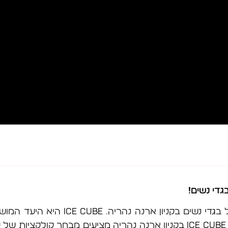
גדי נשים!
ICE CUBE נהריה היא חנות ברשת הבוטי
לצד איכות ללא פשרות. קולקציית הביגוד של ICE CUBE בקניון ארנה נהריה מצי