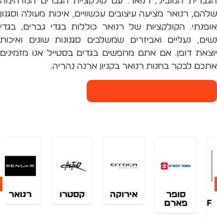
רית המוביל, רנואר. עם קולקציית הגברים המדהימה
, רנואר מציעה עיצובים עכשוויים, איכות מעולה וסגנון
נתי. הקולקציות של רנואר כוללות בגדי גברים, בגדי
ם, נעליים ואביזרים שמשלבים סגנונות שונים ואיכות
את דופן. אם אתם מחפשים בגדים בסטייל אנו מזמינים
ם לבקר בחנות רנואר בקניון ארנה נהריה.
רנה נהריה - חנויות הקניון
ר
אירוקה
קסטרו
רנואר
rebar
ם