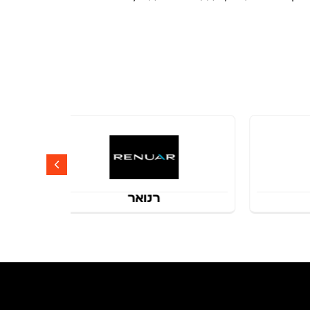
רנואר
rebar