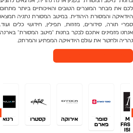
ות "מיטב המסורת" בקניון ארנה נהריה, אנו גאים להציע
 את מבחר המוצרים הטובים והאיכותיים ביותר מתחום
דאיקה והמסורת היהודית. במיטב המסורת נתניה תמצאו
י תורה, סידורים, מזוזות, תפילין, חידושי כלים ועוד.
נו מזמינים אתכם לבקר בחנות "מיטב המסורת" בארנה
יה ולחקור את עולם היודאיקה המפתיע והמרתק.
רנה נהריה - חנויות הקניון
פר
אירוקה
קסטרו
רנואר
ebar
רם