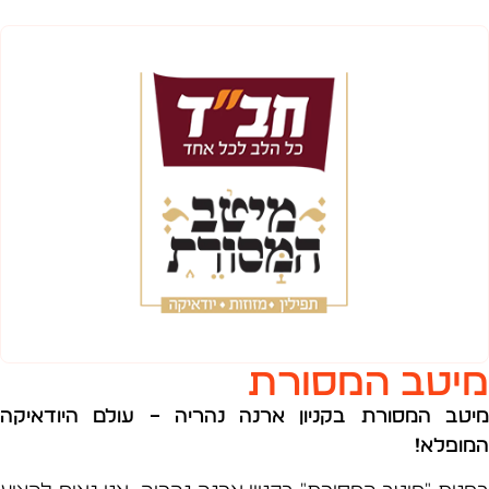
טב המסורת
ב המסורת בקניון ארנה נהריה –
עולם היודאיקה
פלא
!