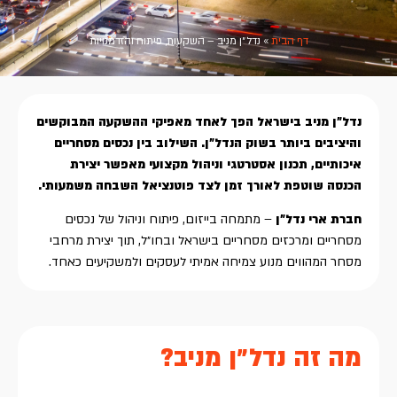
דף הבית
»
נדל״ן מניב – השקעות, פיתוח והזדמנויות
נדל״ן מניב בישראל הפך לאחד מאפיקי ההשקעה המבוקשים
והיציבים ביותר בשוק הנדל״ן. השילוב בין נכסים מסחריים
איכותיים, תכנון אסטרטגי וניהול מקצועי מאפשר יצירת
הכנסה שוטפת לאורך זמן לצד פוטנציאל השבחה משמעותי.
חברת ארי נדל״ן
– מתמחה בייזום, פיתוח וניהול של נכסים
מסחריים ומרכזים מסחריים בישראל ובחו״ל, תוך יצירת מרחבי
מסחר המהווים מנוע צמיחה אמיתי לעסקים ולמשקיעים כאחד.
מה זה נדל״ן מניב?