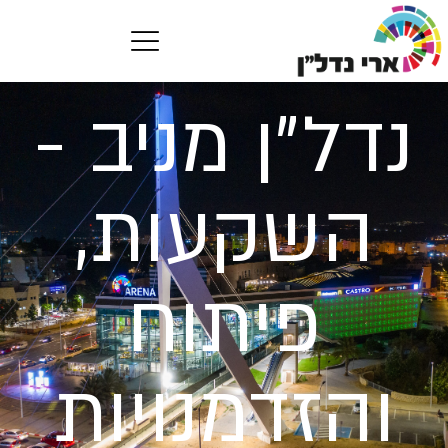
נדל״ן מניב -
השקעות,
פיתוח
והזדמנויות