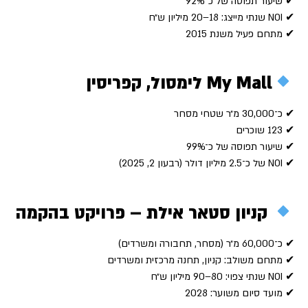
✔ שיעור תפוסה של כ־92%
✔ NOI שנתי מייצג: 18–20 מיליון ש״ח
✔ מתחם פעיל משנת 2015
My Mall לימסול, קפריסין
✔ כ־30,000 מ״ר שטחי מסחר
✔ 123 שוכרים
✔ שיעור תפוסה של כ־99%
✔ NOI של כ־2.5 מיליון דולר (רבעון 2, 2025)
קניון סטאר אילת – פרויקט בהקמה
✔ כ־60,000 מ״ר (מסחר, תחבורה ומשרדים)
✔ מתחם משולב: קניון, תחנה מרכזית ומשרדים
✔ NOI שנתי צפוי: 80–90 מיליון ש״ח
✔ מועד סיום משוער: 2028