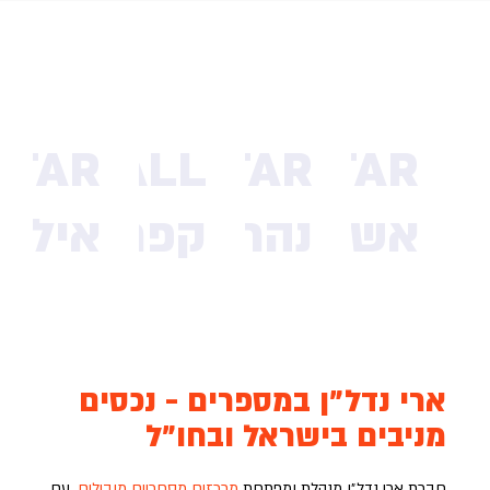
STAR
MYMALL
STAR
STAR
אשדוד
נהריה
קפריסין
אילת
בקרוב
ארי נדל״ן במספרים - נכסים
מניבים בישראל ובחו״ל
חברת ארי נדל״ן מנהלת ומפתחת
מרכזים מסחריים מובילים
, עם