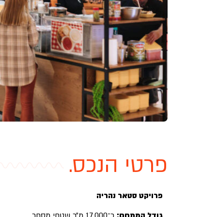
פרטי הנכס.
פרויקט סטאר נהריה
גודל המתחם:
כ־17,000 מ״ר שטחי מסחר