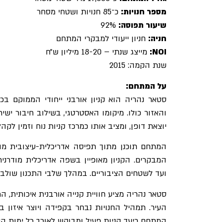
מספר חנויות:
כ־85 חנויות ושטחי מסחר
שיעור תפוסה:
92%
חניה:
חניון ייעודי למבקרי המתחם
NOI:
מייצג שנתי – 18-20 מיליון ש״ח
שנת הקמה: 2015
על המתחם:
סטאר נהריה הוא קניון אורבני ייחודי הממוקם ב
והאזור כולו. מיקומו האסטרטגי, בשילוב חיבור יש
יוצאת דופן, ומציב אותו כמרכז קניות נוח וזמין לקהלי
המתחם תוכנן מתוך תפיסה אדריכלית-עיצובית מו
המבקרים. הקניון מאופיין בשפה אדריכלית מודרני
ועד לשטחים הציבוריים. במהלך שלבי התכנון שולבו
סטאר נהריה מציע חוויית קנייה אורבנית איכותית, ה
העיר. תמהיל החנויות נבחר בקפידה ויוצר איזון
המתחם כיעד קניות פעיל ומבוקש לאורך כל ימות הש