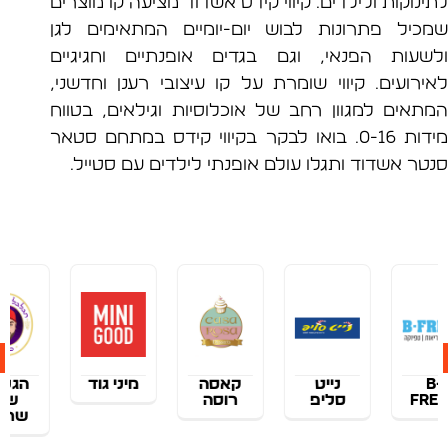
וקות ולילדים. קיווי קידס אשדוד מציעה קו מוצרים
יל פתרונות לבוש יום-יומיים המתאימים לגן
עות הפנאי, וגם בגדים אופנתיים וחגיגיים
רועים. קיווי שומרת על קו עיצובי רענן וחדשני,
אים למגוון רחב של אוכלוסיות וגילאים, בטווח
מידות 0-16. בואו לבקר בקיווי קידס במתחם סטאר
ר אשדוד ותגלו עולם אופנתי לילדים עם סטייל.
נייט
קאסה
מיני גוד
הגלגל
סליפ
רוסה
של
שרדר