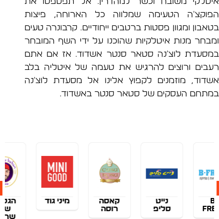
לקי משובח וכשר למהדרין. אל תפספסו את
קצ'ה הטעימה שמלווה כל הארוחה, פיצות
ון ומגוון פסטות ברטבים ייחודיים. קרבונרה טעים
חר מנות איטלקיות שהוכנו על ידי השף המובחר
עדת לוצ'נה סטאר סנטר אשדוד. אז אם אתם
ים ורוצים להרגיש את טעמה של איטליה בלב
וד, מוזמנים לקפוץ אלינו אל מסעדת לוצ'נה
חם העסקים של סטאר סנטר באשדוד.
נייט
קאסה
מיני גוד
הגלגל
סליפ
רוסה
של
שרדר