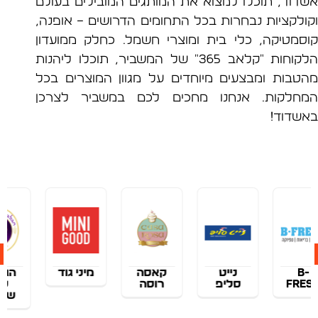
וד, תוכלו למצוא את המותגים המובילים בעולם
לקציות נבחרות בכל התחומים הדרושים – אופנה,
מטיקה, כלי בית ומוצרי חשמל. כחלק ממועדון
הלקוחות "קלאב 365" של המשביר, תוכלו ליהנות
בות ומבצעים מיוחדים על מגוון המוצרים בכל
לקות. אנחנו מחכים לכם במשביר לצרכן
דוד!
נייט
קאסה
מיני גוד
הגלגל
F
סליפ
רוסה
של
שרדר