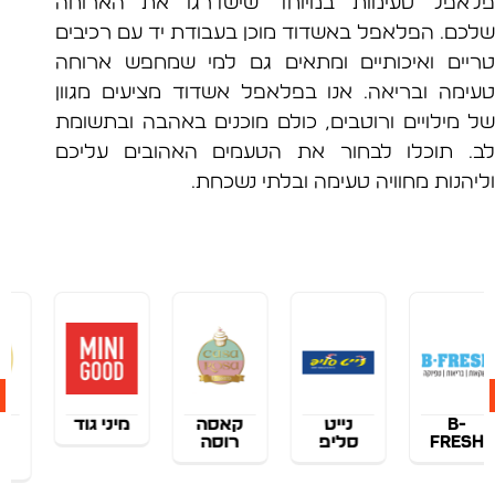
פל טעימות במיוחד שישדרגו את הארוחה
ם. הפלאפל באשדוד מוכן בעבודת יד עם רכיבים
ים ואיכותיים ומתאים גם למי שמחפש ארוחה
מה ובריאה. אנו בפלאפל אשדוד מציעים מגוון
מילויים ורוטבים, כולם מוכנים באהבה ובתשומת
 תוכלו לבחור את הטעמים האהובים עליכם
הנות מחוויה טעימה ובלתי נשכחת.
נייט
קאסה
מיני גוד
הגלגל
F
סליפ
רוסה
של
שרדר