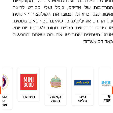
רט מובילה בה תוכלו למצוא את מגוון הקולקציות
היבות של אדידס, כולל נעלי ספורט לריצה
ון, נעלי כדורגל, וכמובן את הקולקציה האיקונית
אדידס אוריג'ינלס. בין שאתם ספורטאים מנוסים,
פשוט מחפשים נעליים נוחות לשימוש יום-יומי,
נו מאמינים שתמצאו את מה שאתם מחפשים
ידס אשדוד.
נייט
קאסה
מיני גוד
הגלגל
סליפ
רוסה
של
שרדר