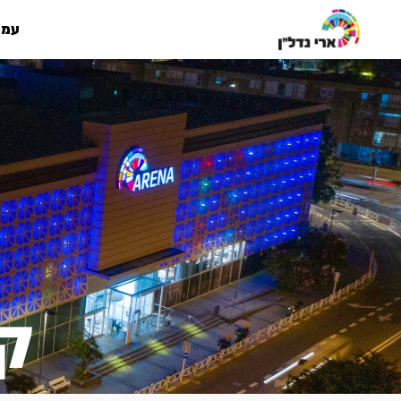
עמו
ק