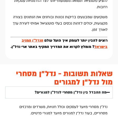
להציע פוטנציאל תשואה משמעותי יותר לצד הזדמנויות עסקיות
רחבות.
משקיעים שמבצעים בדיקות נכונות ובוחנים את הנתונים בצורה
מקצועית, יכולים לזהות נכסים בעלי פוטנציאל אמיתי ליצירת ערך
לאורך זמן.
רוצים להבין יותר לעומק איך פועל עולם
הנדל״ן המניב
בישראל
? מומלץ לקרוא את המדריך המקיף באתר ארי נדל״ן.
שאלות תשובות - נדל״ן מסחרי
מול נדל״ן למגורים
מה ההבדל בין נדל״ן מסחרי לנדל״ן למגורים?
נדל״ן מסחרי מיועד לעסקים וכולל חנויות, משרדים ומרכזים
מסחריים, בעוד נדל״ן למגורים מיועד למגורי פרטיים.