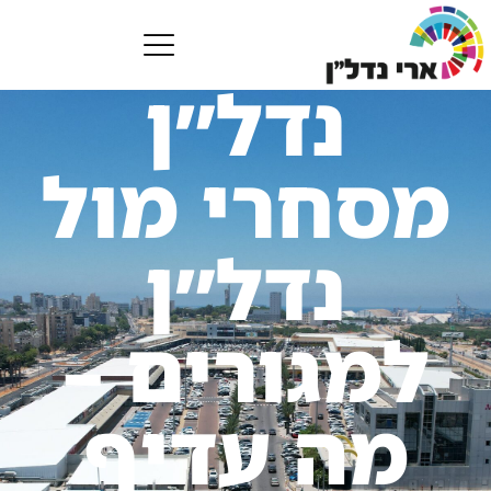
נדל״ן
מסחרי מול
נדל״ן
למגורים –
מה עדיף