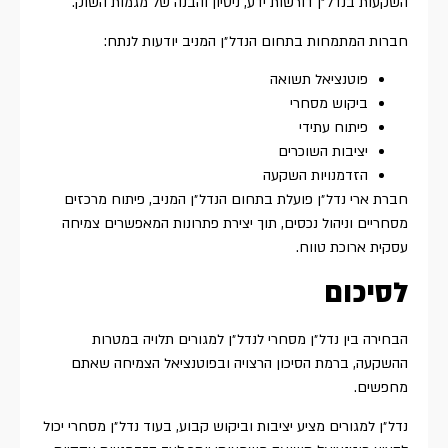
השקעות בנדל״ן דורשות ידע, ניסיון והבנה של מגמות השוק.
חברות המתמחות בתחום הנדל״ן המניב יודעות לנתח:
פוטנציאל תשואה
ביקוש מסחרי
פיתוח עתידי
יציבות השוכרים
הזדמנויות השקעה
חברת ארי נדל״ן פועלת בתחום הנדל״ן המניב, פיתוח מרכזים
מסחריים וניהול נכסים, תוך יצירת פתרונות המאפשרים צמיחה
עסקית ארוכת טווח.
לסיכום
הבחירה בין נדל״ן מסחרי לנדל״ן למגורים תלויה במטרות
ההשקעה, ברמת הסיכון הרצויה ובפוטנציאל הצמיחה שאתם
מחפשים.
נדל״ן למגורים מציע יציבות וביקוש קבוע, בעוד נדל״ן מסחרי יכול