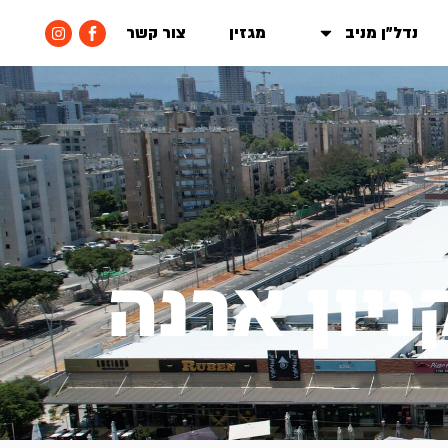
נדל״ן מניב
מגזין
צור קשר
ניון ארנה