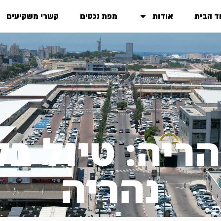
ד הבית
אודות
מפת נכסים
קשרי משקיעים
הריה: טיול בק
נהריה