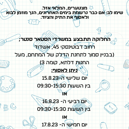
מצטערים, המלאי אזל.
שימו לב: אם כבר נרשמת בימים האחרונים, הנך מוזמן לבוא
ולאסוף את התיק והציוד.
החלוקה תתבצע במשרדי הסטאר סנטר;
רחוב ז׳בוטינסקי 45, אשדוד
(בבניין סמוך לתחנת הדלק של המתחם, מעל
החנות דלתא, קומה 3)
ניתן לאסוף:
יום שלישי ה-15.8.23
בין השעות 09:30-15:30
או
יום רביעי ה- 16.8.23
בין השעות 09:30-15:30
או
יום חמישי ה- 17.8.23